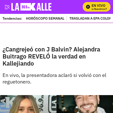
EN VIVO
Mira Todos Nuestros Progra
Tendencias:
HORÓSCOPO SEMANAL
TRASLADAN A EPA COLOM
PUBLICIDAD
¿Cangrejeó con J Balvin? Alejandra
Buitrago REVELÓ la verdad en
Kallejiando
En vivo, la presentadora aclaró si volvió con el
reguetonero.