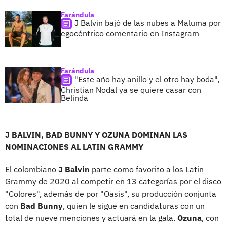
Farándula
J Balvin bajó de las nubes a Maluma por
egocéntrico comentario en Instagram
Farándula
"Este año hay anillo y el otro hay boda",
Christian Nodal ya se quiere casar con
Belinda
J BALVIN, BAD BUNNY Y OZUNA DOMINAN LAS
NOMINACIONES AL LATIN GRAMMY
El colombiano
J Balvin
parte como favorito a los Latin
Grammy de 2020 al competir en 13 categorías por el disco
"Colores", además de por "Oasis", su producción conjunta
con
Bad Bunny
, quien le sigue en candidaturas con un
total de nueve menciones y actuará en la gala.
Ozuna
, con