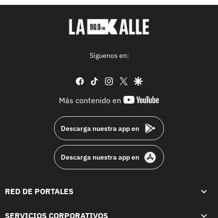
Síguenos en:
facebook
tiktok
instagram
twitter
google
youtube-
Más contenido en
footer
Descarga nuestra app en
Descarga nuestra app en
RED DE PORTALES
SERVICIOS CORPORATIVOS