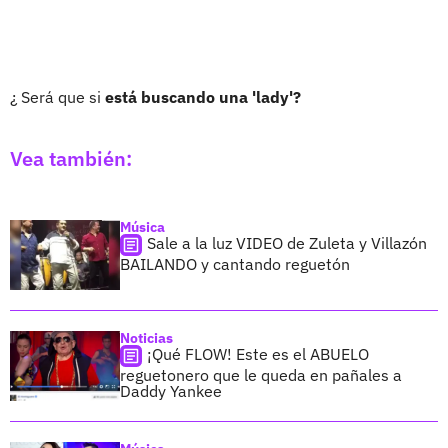
¿ Será que si
está buscando una 'lady'?
Vea también:
Música
Sale a la luz VIDEO de Zuleta y Villazón
BAILANDO y cantando reguetón
Noticias
¡Qué FLOW! Este es el ABUELO
reguetonero que le queda en pañales a
Daddy Yankee