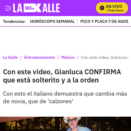
EN VIVO
Mira Todos Nuestros P
Tendencias:
HORÓSCOPO SEMANAL
PICO Y PLACA 7 DE AGOS
PUBLICIDAD
/
/
/
La Kalle
Entretenimiento
Música
Con este video, Gianluca C
Con este video, Gianluca CONFIRMA
que está solterito y a la orden
Con esto el italiano demuestra que cambia más
de novia, que de 'calzones'