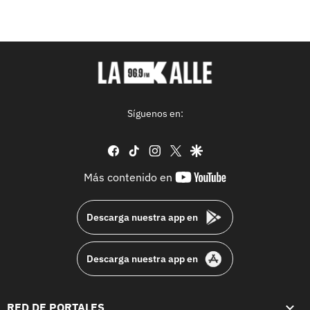
Síguenos en:
facebook
tiktok
instagram
twitter
google
youtube-
Más contenido en
footer
Descarga nuestra app en
Descarga nuestra app en
RED DE PORTALES