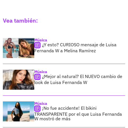
Vea también:
Música
¿Y esto? CURIOSO mensaje de Luisa
Fernanda W a Melina Ramírez
Música
¿Mejor al natural? El NUEVO cambio de
look de Luisa Fernanda W
Música
¡No fue accidente! El bikini
TRANSPARENTE por el que Luisa Fernanda
W mostró de más