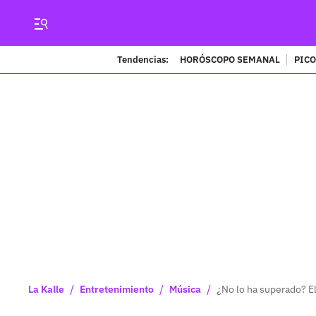
Tendencias:
HORÓSCOPO SEMANAL
PICO
/
/
/
La Kalle
Entretenimiento
Música
¿No lo ha superado? E