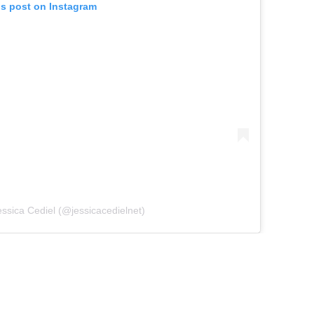
is post on Instagram
essica Cediel (@jessicacedielnet)