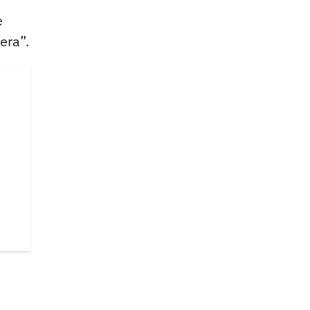
e
era”.