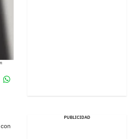
am
Whatsapp
k
.
PUBLICIDAD
 con