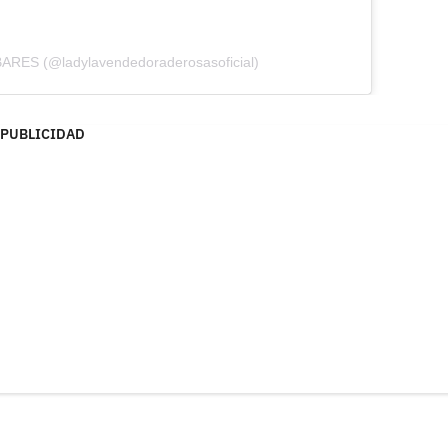
BARES (@ladylavendedoraderosasoficial)
PUBLICIDAD