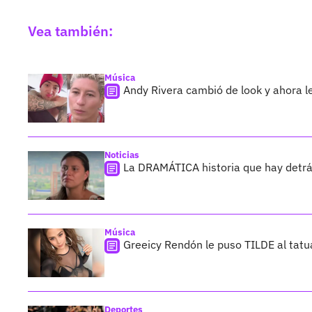
Vea también:
Música
Andy Rivera cambió de look y ahora l
Noticias
La DRAMÁTICA historia que hay detrá
Música
Greeicy Rendón le puso TILDE al tatu
Deportes