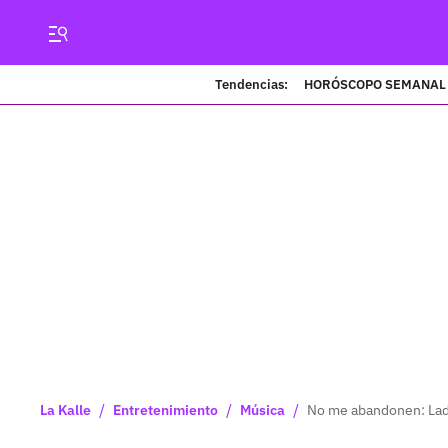
Tendencias:
HORÓSCOPO SEMANAL
/
/
/
La Kalle
Entretenimiento
Música
No me abandonen: Lady