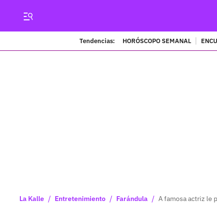
Tendencias:
HORÓSCOPO SEMANAL
ENCU
/
/
/
La Kalle
Entretenimiento
Farándula
A famosa actriz le