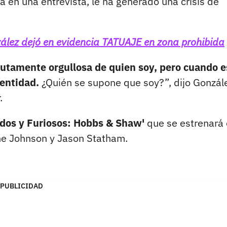
a en una entrevista, le ha generado una crisis de
zález dejó en evidencia TATUAJE en zona prohibida
lutamente orgullosa de quien soy, pero cuando e
dentidad.
¿Quién se supone que soy?”, dijo Gonzál
.
pidos y Furiosos: Hobbs & Shaw'
que se estrenará 
yne Johnson y Jason Statham.
PUBLICIDAD