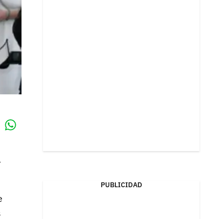
Whatsapp
k
a
PUBLICIDAD
e
s