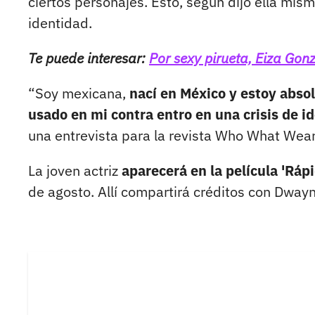
ciertos personajes. Esto, según dijo ella mism
identidad.
Te puede interesar:
Por sexy pirueta, Eiza Gon
“Soy mexicana,
nací en México y estoy abso
usado en mi contra entro en una crisis de i
una entrevista para la revista Who What Wear
La joven actriz
aparecerá en la película 'Rá
de agosto. Allí compartirá créditos con Dwa