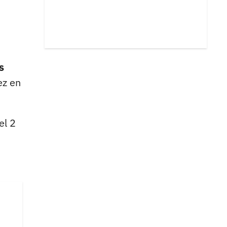
s
ez en
el 2