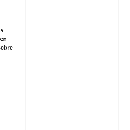
la
 en
sobre