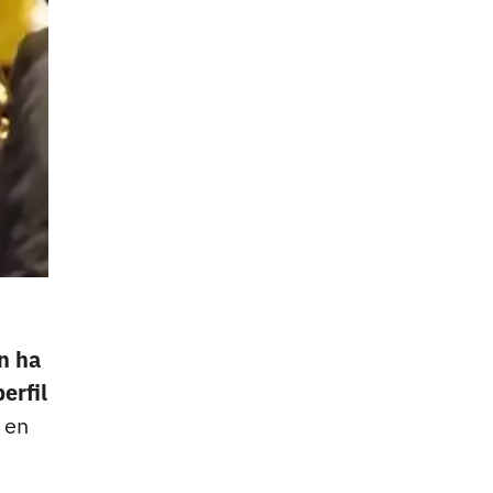
n ha
erfil
 en