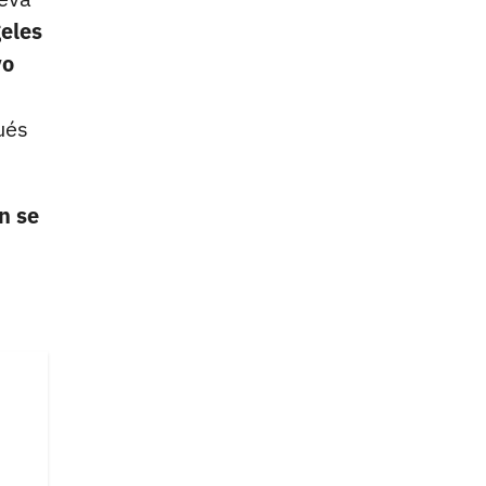
geles
vo
ués
n se