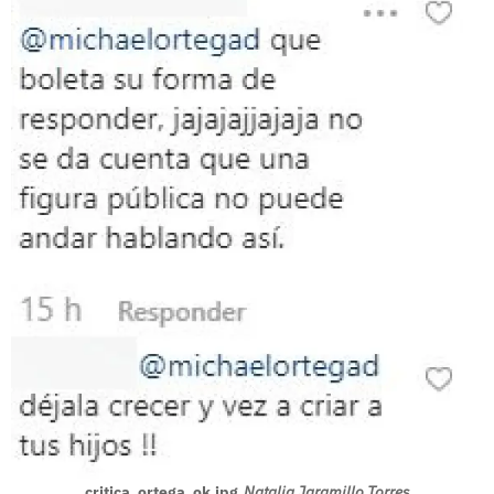
critica_ortega_ok.jpg
Natalia Jaramillo Torres