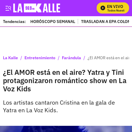
EN VIVO
Mira Todos Nuestros Pr
Tendencias:
HORÓSCOPO SEMANAL
TRASLADAN A EPA COLOM
PUBLICIDAD
/
/
/
La Kalle
Entretenimiento
Farándula
¿El AMOR está en el air
¿El AMOR está en el aire? Yatra y Tini
protagonizaron romántico show en La
Voz Kids
Los artistas cantaron Cristina en la gala de
Yatra en La Voz Kids.