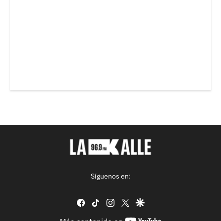
Síguenos en:
facebook
tiktok
instagram
twitter
google
youtube-