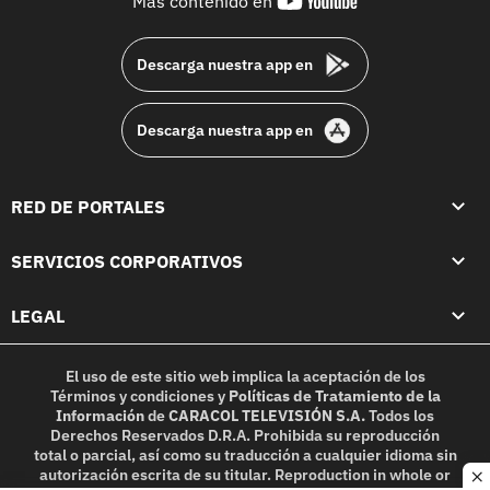
Más contenido en
footer
Descarga nuestra app en
Descarga nuestra app en
RED DE PORTALES
SERVICIOS CORPORATIVOS
LEGAL
El uso de este sitio web implica la aceptación de los
Términos y condiciones
y
Políticas de Tratamiento de la
Información
de
CARACOL TELEVISIÓN S.A.
Todos los
Derechos Reservados D.R.A. Prohibida su reproducción
total o parcial, así como su traducción a cualquier idioma sin
autorización escrita de su titular. Reproduction in whole or
c