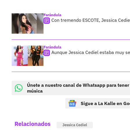
Farándula
Con tremendo ESCOTE, Jessica Cediel 
Farándula
Aunque Jessica Cediel estaba muy se
Únete a nuestro canal de Whatsapp para tener
música
Sigue a La Kalle en Go
Relacionados
Jessica Cediel