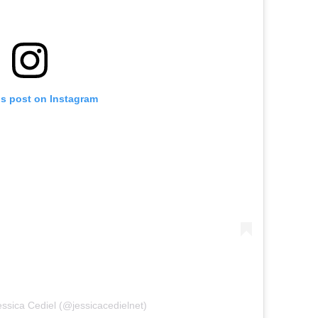
is post on Instagram
essica Cediel (@jessicacedielnet)