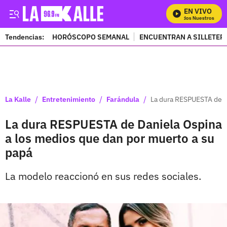
EN VIVO
Mira Todos Nuestros Progr
Tendencias:
HORÓSCOPO SEMANAL
ENCUENTRAN A SILLETER
PUBLICIDAD
/
/
/
La Kalle
Entretenimiento
Farándula
La dura RESPUESTA de D
La dura RESPUESTA de Daniela Ospina
a los medios que dan por muerto a su
papá
La modelo reaccionó en sus redes sociales.