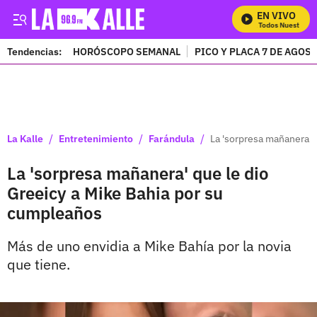
EN VIVO
Mira Todos Nuestros Pr
Tendencias:
HORÓSCOPO SEMANAL
PICO Y PLACA 7 DE AGOS
PUBLICIDAD
/
/
/
La Kalle
Entretenimiento
Farándula
La 'sorpresa mañanera' 
La 'sorpresa mañanera' que le dio
Greeicy a Mike Bahia por su
cumpleaños
Más de uno envidia a Mike Bahía por la novia
que tiene.