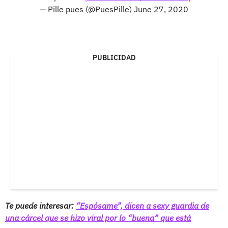
— Pille pues (@PuesPille)
June 27, 2020
PUBLICIDAD
Te puede interesar:
“Espósame”, dicen a sexy guardia de
una cárcel que se hizo viral por lo “buena” que está