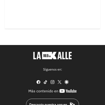
Síguenos en:
facebook
tiktok
instagram
twitter
google
youtube-
Más contenido en
footer
Descarga nuestra app en