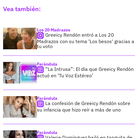
Vea también:
Los 20 Madrazos
Greeicy Rendón entró a Los 20
Madrazos con su tema 'Los besos' gracias a
tu voto
Farándula
“La Intrusa”: El día que Greeicy Rendón
actuó en ‘Tu Voz Estéreo’
Farándula
La confesión de Greeicy Rendón sobre
su infancia que hizo reír a más de uno
Farándula
Valerie Domínguez bailó en tanguita de