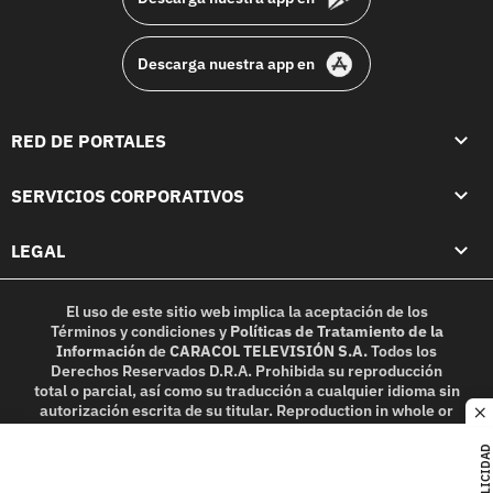
Descarga nuestra app en
RED DE PORTALES
SERVICIOS CORPORATIVOS
LEGAL
El uso de este sitio web implica la aceptación de los
Términos y condiciones
y
Políticas de Tratamiento de la
Información
de
CARACOL TELEVISIÓN S.A.
Todos los
Derechos Reservados D.R.A. Prohibida su reproducción
total o parcial, así como su traducción a cualquier idioma sin
autorización escrita de su titular. Reproduction in whole or
c
in part, or translation without written permission is
prohibited. All rights reserved 2025.
PUBLICIDAD