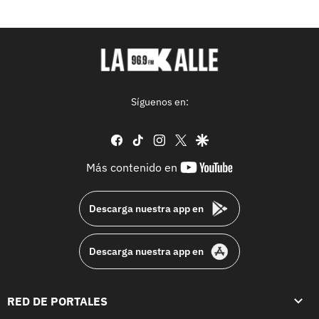
Síguenos en:
facebook
tiktok
instagram
twitter
google
youtube-
Más contenido en
footer
Descarga nuestra app en
Descarga nuestra app en
RED DE PORTALES