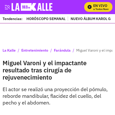
EN VIVO
Mira Todos Nuestros 
Tendencias:
HORÓSCOPO SEMANAL
NUEVO ÁLBUM KAROL G
PUBLICIDAD
/
/
/
La Kalle
Entretenimiento
Farándula
Miguel Varoni y el impa
Miguel Varoni y el impactante
resultado tras cirugía de
rejuvenecimiento
El actor se realizó una proyección del pómulo,
reborde mandibular, flacidez del cuello, del
pecho y el abdomen.