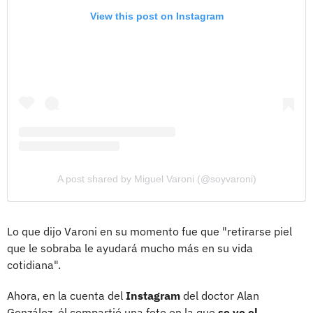
View this post on Instagram
A post shared by Miguel Varoni (@soyvaroni)
Lo que dijo Varoni en su momento fue que "retirarse piel
que le sobraba le ayudará mucho más en su vida
cotidiana".
Ahora, en la cuenta del
Instagram
del doctor Alan
González, él compartió una foto en la que
se ve el