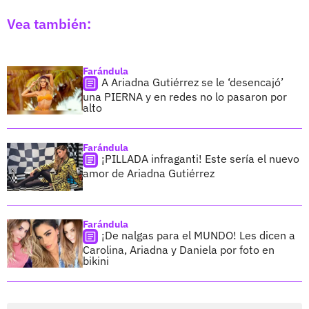
Vea también:
Farándula
A Ariadna Gutiérrez se le ‘desencajó’
una PIERNA y en redes no lo pasaron por
alto
Farándula
¡PILLADA infraganti! Este sería el nuevo
amor de Ariadna Gutiérrez
Farándula
¡De nalgas para el MUNDO! Les dicen a
Carolina, Ariadna y Daniela por foto en
bikini