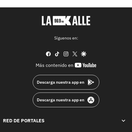
Síguenos en:
facebook
tiktok
instagram
twitter
google
youtube-
Más contenido en
footer
Descarga nuestra app en
Descarga nuestra app en
RED DE PORTALES