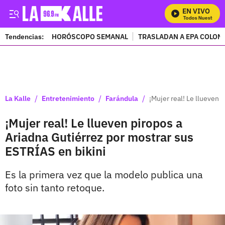
EN VIVO
Mira Todos Nuestros Pr
Tendencias:
HORÓSCOPO SEMANAL
TRASLADAN A EPA COLOM
PUBLICIDAD
/
/
/
La Kalle
Entretenimiento
Farándula
¡Mujer real! Le llueven 
¡Mujer real! Le llueven piropos a
Ariadna Gutiérrez por mostrar sus
ESTRÍAS en bikini
Es la primera vez que la modelo publica una
foto sin tanto retoque.