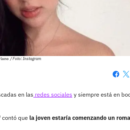
rlano
/ Foto: Instagram
Faceboo
X
scadas en las
redes sociales
y siempre está en bo
'
contó que
la joven estaría comenzando un rom