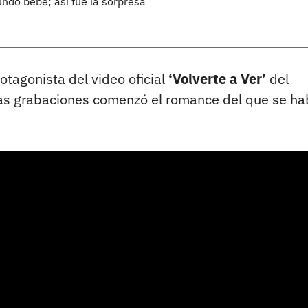
ndo bebé; así fue la sorpresa
tagonista del video oficial
‘Volverte a Ver’
del
tas grabaciones comenzó el romance del que se ha