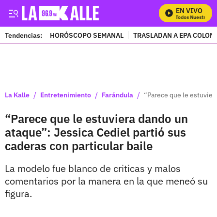
EN VIVO
Mira Todos Nuestros Pr
Tendencias:
HORÓSCOPO SEMANAL
TRASLADAN A EPA COLOM
PUBLICIDAD
/
/
/
La Kalle
Entretenimiento
Farándula
“Parece que le estuviera
“Parece que le estuviera dando un
ataque”: Jessica Cediel partió sus
caderas con particular baile
La modelo fue blanco de criticas y malos
comentarios por la manera en la que meneó su
figura.