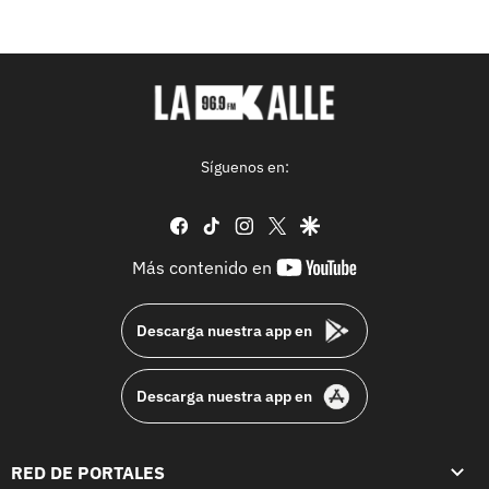
Síguenos en:
facebook
tiktok
instagram
twitter
google
youtube-
Más contenido en
footer
Descarga nuestra app en
Descarga nuestra app en
RED DE PORTALES