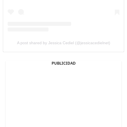
A post shared by Jessica Cediel (@jessicacedielnet)
PUBLICIDAD