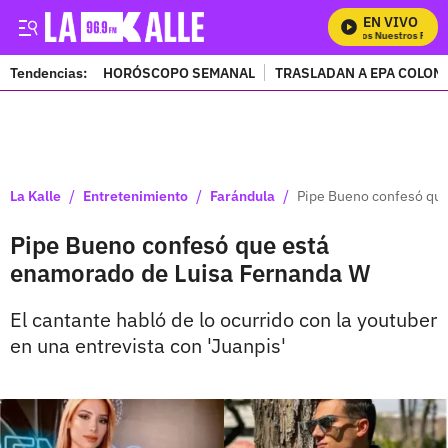
EN VIVO
Mira Todos Nuestros Progr
Tendencias:
HORÓSCOPO SEMANAL
TRASLADAN A EPA COLOM
PUBLICIDAD
/
/
/
La Kalle
Entretenimiento
Farándula
Pipe Bueno confesó que
Pipe Bueno confesó que está
enamorado de Luisa Fernanda W
El cantante habló de lo ocurrido con la youtuber
en una entrevista con 'Juanpis'