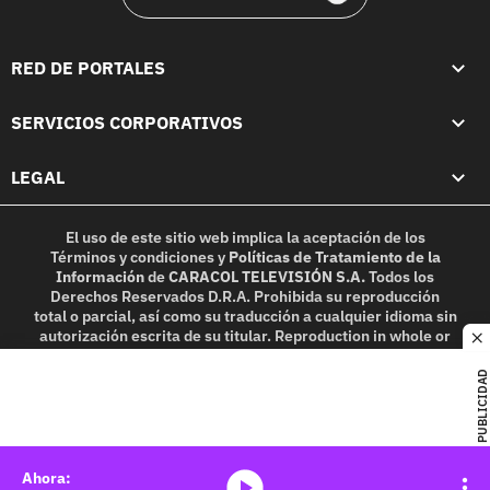
RED DE PORTALES
SERVICIOS CORPORATIVOS
LEGAL
El uso de este sitio web implica la aceptación de los
Términos y condiciones
y
Políticas de Tratamiento de la
Información
de
CARACOL TELEVISIÓN S.A.
Todos los
Derechos Reservados D.R.A. Prohibida su reproducción
total o parcial, así como su traducción a cualquier idioma sin
autorización escrita de su titular. Reproduction in whole or
c
in part, or translation without written permission is
prohibited. All rights reserved 2025.
PUBLICIDAD
MIEMBRO DE:
media-icon