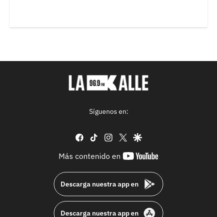
Síguenos en:
facebook
tiktok
instagram
twitter
google
youtube-
Más contenido en
footer
Descarga nuestra app en
Descarga nuestra app en