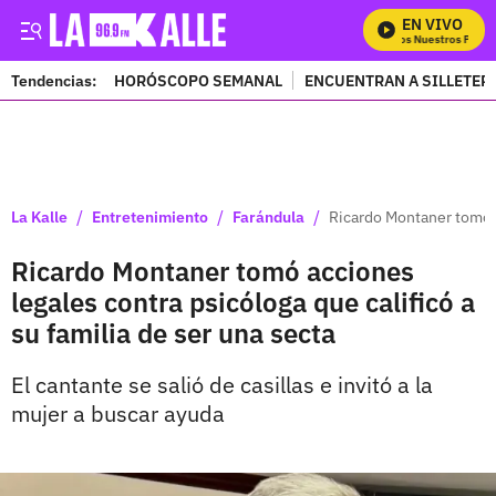
EN VIVO
Mira Todos Nuestros Progra
Tendencias:
HORÓSCOPO SEMANAL
ENCUENTRAN A SILLETER
PUBLICIDAD
/
/
/
La Kalle
Entretenimiento
Farándula
Ricardo Montaner tomó ac
Ricardo Montaner tomó acciones
legales contra psicóloga que calificó a
su familia de ser una secta
El cantante se salió de casillas e invitó a la
mujer a buscar ayuda