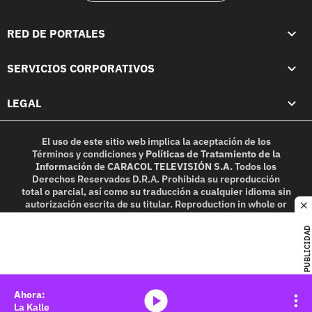
RED DE PORTALES
SERVICIOS CORPORATIVOS
LEGAL
El uso de este sitio web implica la aceptación de los
Términos y condiciones
y
Políticas de Tratamiento de la
Información
de
CARACOL TELEVISIÓN S.A.
Todos los
Derechos Reservados D.R.A. Prohibida su reproducción
total o parcial, así como su traducción a cualquier idioma sin
autorización escrita de su titular. Reproduction in whole or
c
in part, or translation without written permission is
prohibited. All rights reserved 2025.
PUBLICIDAD
MIEMBRO DE:
media-icon
La Kalle