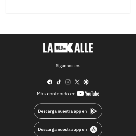
Síguenos en:
facebook
tiktok
instagram
twitter
google
youtube-
Más contenido en
footer
Descarga nuestra app en
Descarga nuestra app en