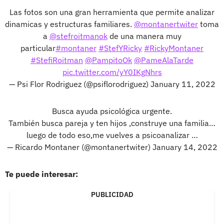
Las fotos son una gran herramienta que permite analizar
dinamicas y estructuras familiares.
@montanertwiter
toma
a
@stefroitmanok
de una manera muy
particular
#montaner
#StefYRicky
#RickyMontaner
#StefiRoitman
@PampitoOk
@PameAlaTarde
pic.twitter.com/yY0IKgNhrs
— Psi Flor Rodriguez (@psiflorodriguez)
January 11, 2022
Busca ayuda psicológica urgente.
También busca pareja y ten hijos ,construye una familia…
luego de todo eso,me vuelves a psicoanalizar …
— Ricardo Montaner (@montanertwiter)
January 14, 2022
Te puede interesar:
PUBLICIDAD