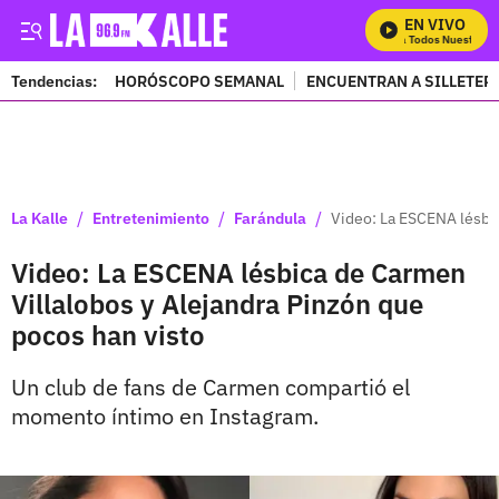
EN VIVO
Mira Todos Nuestros P
Tendencias:
HORÓSCOPO SEMANAL
ENCUENTRAN A SILLETER
PUBLICIDAD
/
/
/
La Kalle
Entretenimiento
Farándula
Video: La ESCENA lésbic
Video: La ESCENA lésbica de Carmen
Villalobos y Alejandra Pinzón que
pocos han visto
Un club de fans de Carmen compartió el
momento íntimo en Instagram.