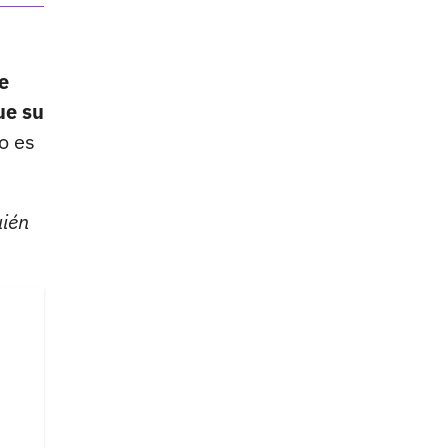
e
ue su
o es
uién