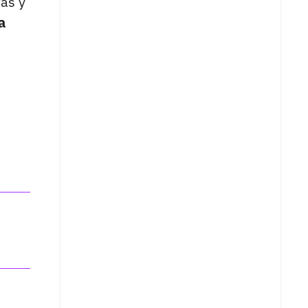
tas y
a