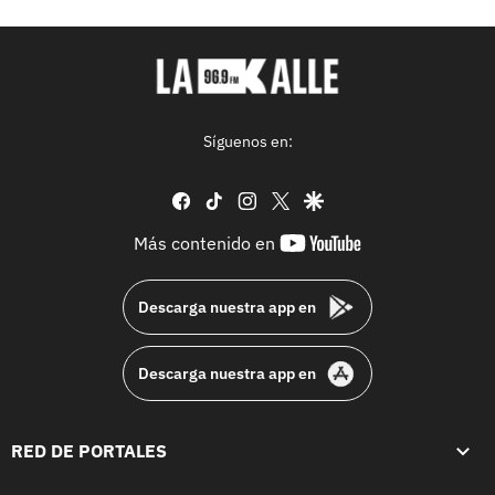
Síguenos en:
facebook
tiktok
instagram
twitter
google
youtube-
Más contenido en
footer
Descarga nuestra app en
Descarga nuestra app en
RED DE PORTALES