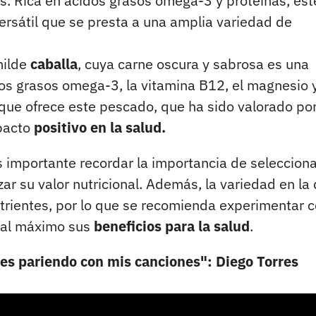
s. Rica en ácidos grasos omega-3 y proteínas, est
rsátil que se presta a una amplia variedad de
milde
caballa
, cuya carne oscura y sabrosa es una
dos grasos omega-3, la vitamina B12, el magnesio y
que ofrece este pescado, que ha sido valorado po
mpacto
positivo en la salud.
s importante recordar la importancia de seleccion
ar su valor nutricional. Además, la variedad en la 
trientes, por lo que se recomienda experimentar 
 al máximo sus
beneficios para la salud
.
s pariendo con mis canciones": Diego Torres