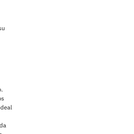
su
o.
os
ideal
ada