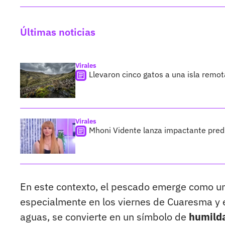
Últimas noticias
Virales
Llevaron cinco gatos a una isla remo
Virales
Mhoni Vidente lanza impactante predi
En este contexto, el pescado emerge como una 
especialmente en los viernes de Cuaresma y e
aguas, se convierte en un símbolo de
humilda