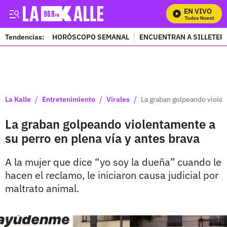
EN VIVO
Mira Todos Nuestros Pr
Tendencias:
HORÓSCOPO SEMANAL
ENCUENTRAN A SILLETER
PUBLICIDAD
/
/
/
La Kalle
Entretenimiento
Virales
La graban golpeando violen
La graban golpeando violentamente a
su perro en plena vía y antes brava
A la mujer que dice “yo soy la dueña” cuando le
hacen el reclamo, le iniciaron causa judicial por
maltrato animal.