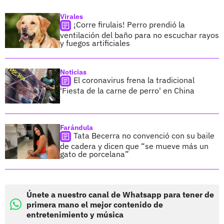
Virales
¡Corre firulais! Perro prendió la
ventilación del baño para no escuchar rayos
y fuegos artificiales
Noticias
El coronavirus frena la tradicional
'Fiesta de la carne de perro' en China
Farándula
Tata Becerra no convenció con su baile
de cadera y dicen que “se mueve más un
gato de porcelana”
Únete a nuestro canal de Whatsapp para tener de
primera mano el mejor contenido de
entretenimiento y música