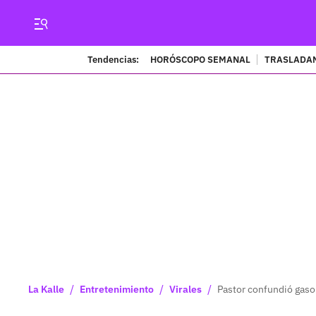
Tendencias:
HORÓSCOPO SEMANAL
TRASLADAN
/
/
/
La Kalle
Entretenimiento
Virales
Pastor confundió gasol