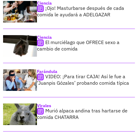
Ciencia
¡Ojo! Masturbarse después de cada
comida le ayudará a ADELGAZAR
Ciencia
El murciélago que OFRECE sexo a
cambio de comida
Farándula
VIDEO: ¡Para tirar CAJA! Así le fue a
‘Juanpis Gózales’ probando comida típica
Virales
Murió alpaca andina tras hartarse de
comida CHATARRA