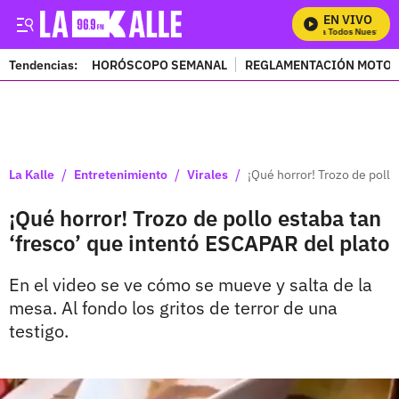
EN VIVO
Mira Todos Nuestros P
Tendencias:
HORÓSCOPO SEMANAL
REGLAMENTACIÓN MOTOS
PUBLICIDAD
/
/
/
La Kalle
Entretenimiento
Virales
¡Qué horror! Trozo de pollo
¡Qué horror! Trozo de pollo estaba tan
‘fresco’ que intentó ESCAPAR del plato
En el video se ve cómo se mueve y salta de la
mesa. Al fondo los gritos de terror de una
testigo.