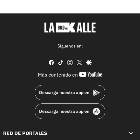
Síguenos en:
facebook
tiktok
instagram
twitter
google
youtube-
Más contenido en
footer
Descarga nuestra app en
Descarga nuestra app en
RED DE PORTALES