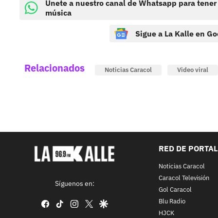
Únete a nuestro canal de Whatsapp para tener
música
Sigue a La Kalle en Go
Relacionados
Noticias Caracol
Video viral
RED DE PORTA
Noticias Caracol
Caracol Televisión
Síguenos en:
Gol Caracol
Blu Radio
facebook
tiktok
instagram
twitter
google
HJCK