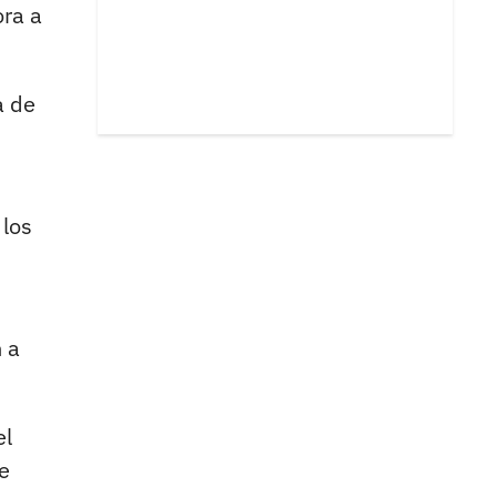
ora a
a de
 los
 a
el
e