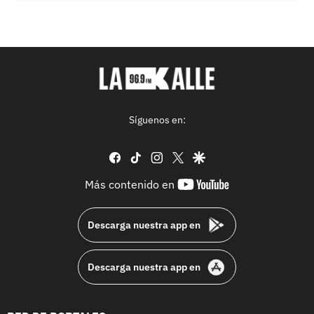
Síguenos en:
facebook
tiktok
instagram
twitter
google
youtube-
Más contenido en
footer
Descarga nuestra app en
Descarga nuestra app en