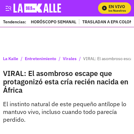
EN VIVO
Mira Todos Nuestros Progr
Tendencias:
HORÓSCOPO SEMANAL
TRASLADAN A EPA COLOM
PUBLICIDAD
/
/
/
La Kalle
Entretenimiento
Virales
VIRAL: El asombroso escape
VIRAL: El asombroso escape que
protagonizó esta cría recién nacida en
África
El instinto natural de este pequeño antílope lo
mantuvo vivo, incluso cuando todo parecía
perdido.