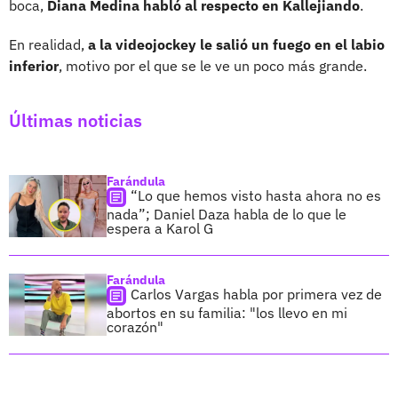
boca,
Diana Medina habló al respecto en Kallejiando
.
En realidad,
a la videojockey le salió un fuego en el labio
inferior
, motivo por el que se le ve un poco más grande.
Últimas noticias
Farándula
“Lo que hemos visto hasta ahora no es
nada”; Daniel Daza habla de lo que le
espera a Karol G
Farándula
Carlos Vargas habla por primera vez de
abortos en su familia: "los llevo en mi
corazón"