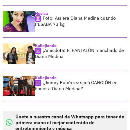
Música
Foto: Así era Diana Medina cuando
PESABA 73 kg
Kallejiando
¡Anécdota! El PANTALÓN manchado de
Diana Medina
Kallejiando
¿Jimmy Putiérrez sacó CANCIÓN en
honor a Diana Medina?
Únete a nuestro canal de Whatsapp para tener de
primera mano el mejor contenido de
entretenimiento y música