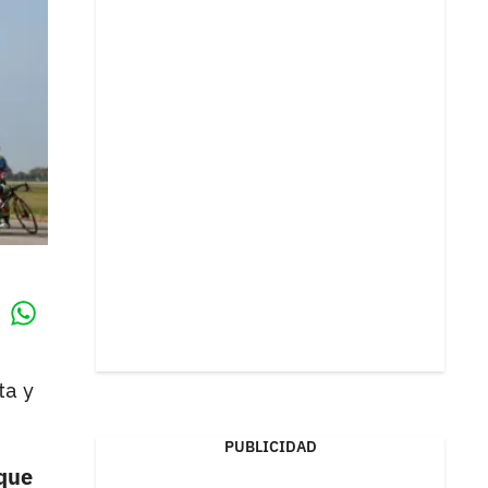
Whatsapp
k
ta y
PUBLICIDAD
 que