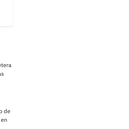
etera
as
ño de
 en