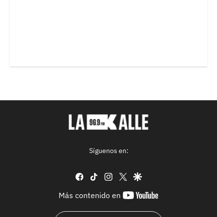
Síguenos en:
facebook
tiktok
instagram
twitter
google
youtube-
Más contenido en
footer