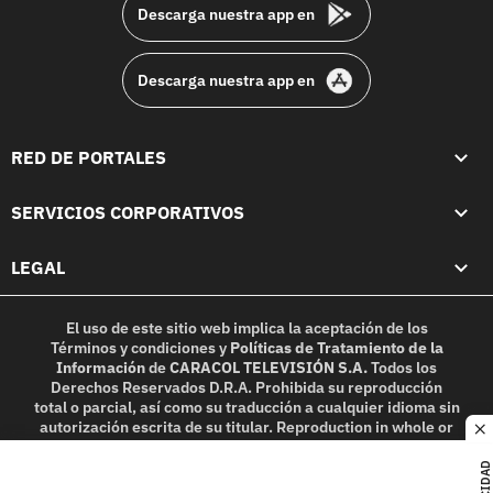
Descarga nuestra app en
Descarga nuestra app en
RED DE PORTALES
SERVICIOS CORPORATIVOS
LEGAL
El uso de este sitio web implica la aceptación de los
Términos y condiciones
y
Políticas de Tratamiento de la
Información
de
CARACOL TELEVISIÓN S.A.
Todos los
Derechos Reservados D.R.A. Prohibida su reproducción
total o parcial, así como su traducción a cualquier idioma sin
autorización escrita de su titular. Reproduction in whole or
c
in part, or translation without written permission is
prohibited. All rights reserved 2025.