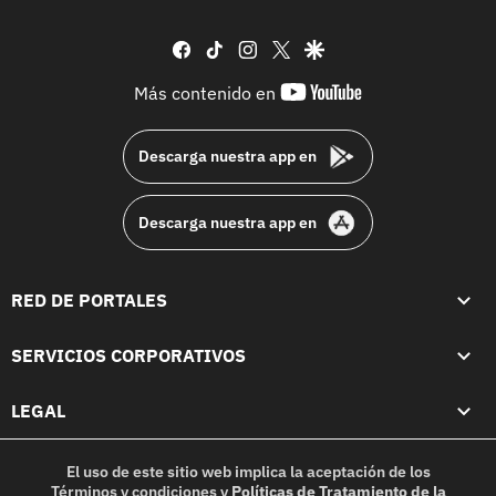
facebook
tiktok
instagram
twitter
google
youtube-
Más contenido en
footer
Descarga nuestra app en
Descarga nuestra app en
RED DE PORTALES
SERVICIOS CORPORATIVOS
LEGAL
El uso de este sitio web implica la aceptación de los
Términos y condiciones
y
Políticas de Tratamiento de la