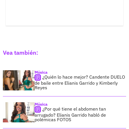
Vea también:
Música
¿Quién lo hace mejor? Candente DUELO
de baile entre Elianis Garrido y Kimberly
Reyes
Música
¿Por qué tiene el abdomen tan
arrugado? Elianis Garrido habló de
polémicas FOTOS