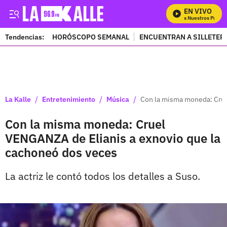
EN VIVO
Mira Todos Nuestros Progra
Tendencias:
HORÓSCOPO SEMANAL
ENCUENTRAN A SILLETER
PUBLICIDAD
/
/
/
La Kalle
Entretenimiento
Música
Con la misma moneda: Crue
Con la misma moneda: Cruel
VENGANZA de Elianis a exnovio que la
cachoneó dos veces
La actriz le contó todos los detalles a Suso.