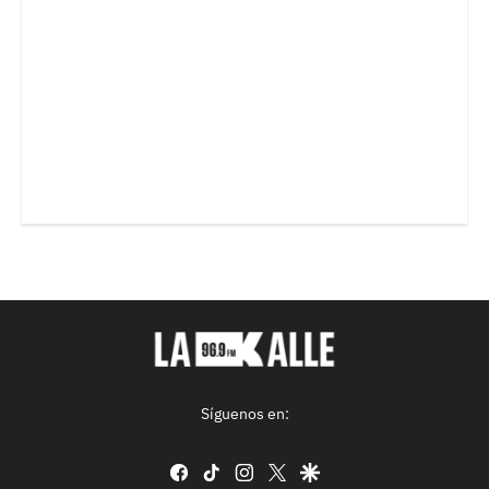
Síguenos en:
facebook
tiktok
instagram
twitter
google