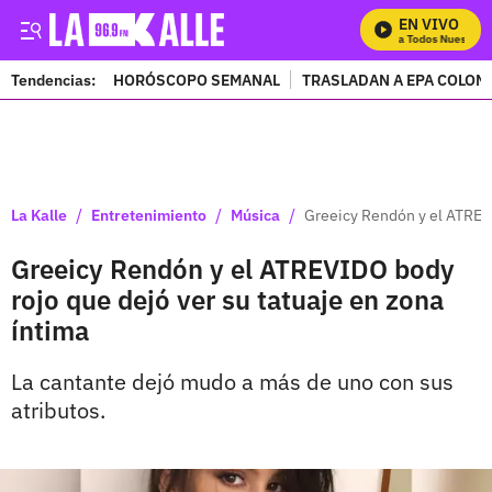
EN VIVO
Mira Todos Nuestros 
Tendencias:
HORÓSCOPO SEMANAL
TRASLADAN A EPA COLOM
PUBLICIDAD
/
/
/
La Kalle
Entretenimiento
Música
Greeicy Rendón y el ATREVI
Greeicy Rendón y el ATREVIDO body
rojo que dejó ver su tatuaje en zona
íntima
La cantante dejó mudo a más de uno con sus
atributos.