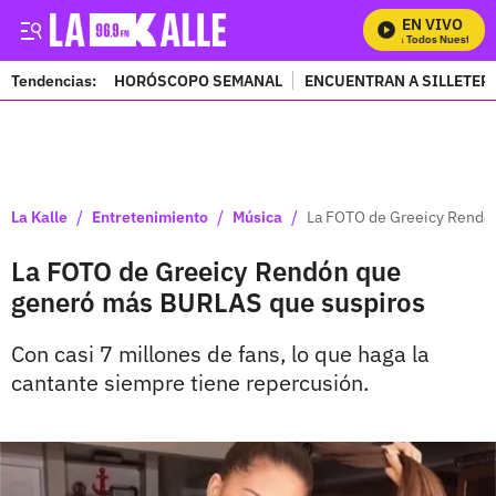
EN VIVO
Mira Todos Nuestros P
Tendencias:
HORÓSCOPO SEMANAL
ENCUENTRAN A SILLETER
PUBLICIDAD
/
/
/
La Kalle
Entretenimiento
Música
La FOTO de Greeicy Rendó
La FOTO de Greeicy Rendón que
generó más BURLAS que suspiros
Con casi 7 millones de fans, lo que haga la
cantante siempre tiene repercusión.