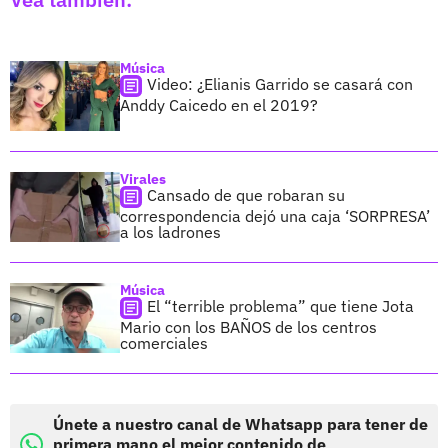
Música
Video: ¿Elianis Garrido se casará con
Anddy Caicedo en el 2019?
Virales
Cansado de que robaran su
correspondencia dejó una caja ‘SORPRESA’
a los ladrones
Música
El “terrible problema” que tiene Jota
Mario con los BAÑOS de los centros
comerciales
Únete a nuestro canal de Whatsapp para tener de
primera mano el mejor contenido de