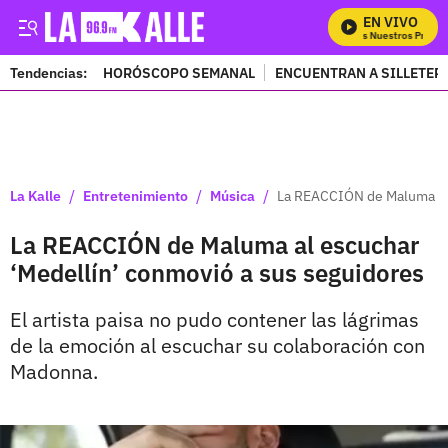
EN VIVO
Mira Todos Nuestros Progra
Tendencias:
HORÓSCOPO SEMANAL
ENCUENTRAN A SILLETER
PUBLICIDAD
/
/
/
La Kalle
Entretenimiento
Música
La REACCIÓN de Maluma al 
La REACCIÓN de Maluma al escuchar
‘Medellín’ conmovió a sus seguidores
El artista paisa no pudo contener las lágrimas
de la emoción al escuchar su colaboración con
Madonna.