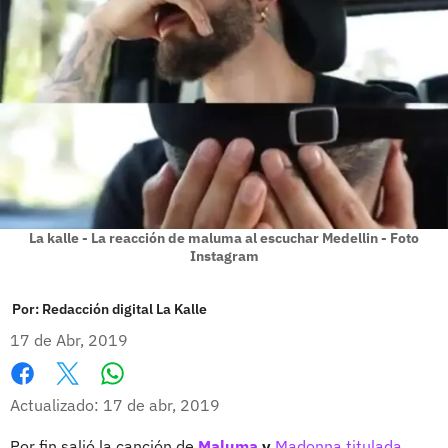
La kalle - La reacción de maluma al escuchar Medellin - Foto
Instagram
Por:
Redacción digital La Kalle
17 de Abr, 2019
Whatsapp
Facebook
X
Actualizado: 17 de abr, 2019
Por fin salió la canción de
Maluma
y
Madonna titulada