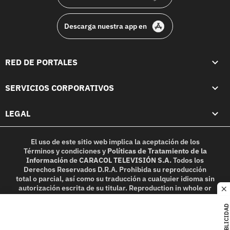
Descarga nuestra app en
RED DE PORTALES
SERVICIOS CORPORATIVOS
LEGAL
El uso de este sitio web implica la aceptación de los
Términos y condiciones
y
Políticas de Tratamiento de la
Información
de
CARACOL TELEVISIÓN S.A.
Todos los
Derechos Reservados D.R.A. Prohibida su reproducción
total o parcial, así como su traducción a cualquier idioma sin
autorización escrita de su titular. Reproduction in whole or
c
in part, or translation without written permission is
prohibited. All rights reserved 2025.
PUBLICIDAD
MIEMBRO DE: