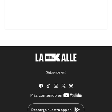
Síguenos en:
facebook
tiktok
instagram
twitter
google
youtube-
Más contenido en
footer
Descarga nuestra app en