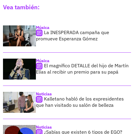
Vea también:
Música
La INESPERADA campaña que
promueve Esperanza Gómez
Música
El magnífico DETALLE del hijo de Martín
Elías al recibir un premio para su papá
Noticias
Kalletano habló de los expresidentes
que han visitado su salón de belleza
Noticias
¿Sabías que existen 6 tipos de EGO?