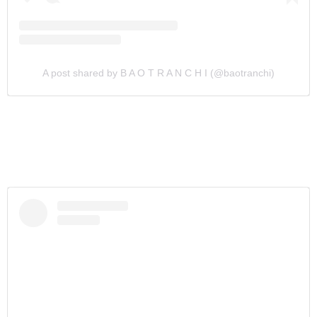
A post shared by B A O T R A N C H I (@baotranchi)