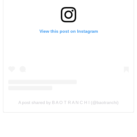
View this post on Instagram
A post shared by B A O T R A N C H I (@baotranchi)