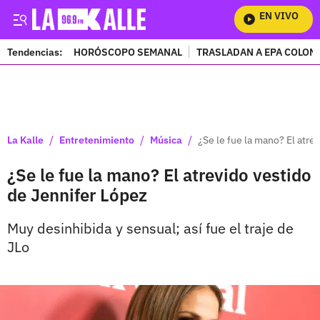
EN VIVO
Mira 
Tendencias:
HORÓSCOPO SEMANAL
TRASLADAN A EPA COLOM
PUBLICIDAD
/
/
/
La Kalle
Entretenimiento
Música
¿Se le fue la mano? El atre
¿Se le fue la mano? El atrevido vestido
de Jennifer López
Muy desinhibida y sensual; así fue el traje de
JLo