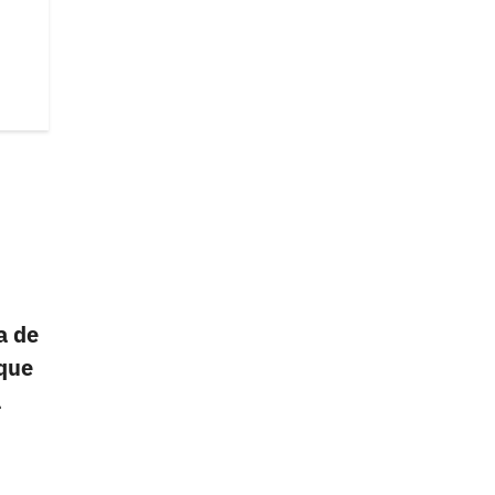
a de
 que
a