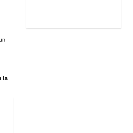
 un
 la