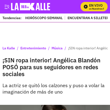
EN VIVO
Mira Todos Nuestros Progra
Tendencias:
HORÓSCOPO SEMANAL
ENCUENTRAN A SILLETER
PUBLICIDAD
/
/
/
La Kalle
Entretenimiento
Música
¡SIN ropa interior! Angéli
¡SIN ropa interior! Angélica Blandón
POSÓ para sus seguidores en redes
sociales
La actriz se quitó los calzones y puso a volar la
imaginación de más de uno