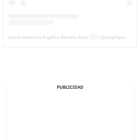
A post shared by Angélica Blandón Actriz 🇨🇴 (@angelique_blandon)
PUBLICIDAD