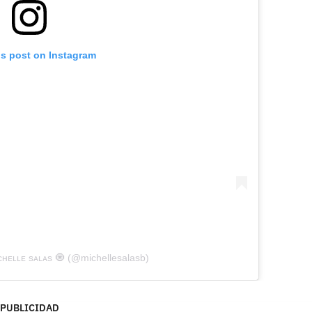
is post on Instagram
ᴄʜᴇʟʟᴇ sᴀʟᴀs 🧿 (@michellesalasb)
PUBLICIDAD