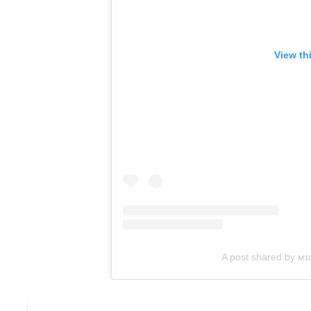
View th
A post shared by ᴍɪ