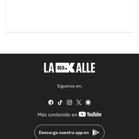
Síguenos en:
facebook
tiktok
instagram
twitter
google
youtube-
Más contenido en
footer
Descarga nuestra app en