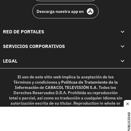
Descarga nuestra app en
RED DE PORTALES
SERVICIOS CORPORATIVOS
LEGAL
El uso de este sitio web implica la aceptación de los
Términos y condiciones
y
Políticas de Tratamiento de la
Información
de
CARACOL TELEVISIÓN S.A.
Todos los
Derechos Reservados D.R.A. Prohibida su reproducción
total o parcial, así como su traducción a cualquier idioma sin
autorización escrita de su titular. Reproduction in whole or
c
in part, or translation without written permission is
prohibited. All rights reserved 2025.
PUBLICIDAD
MIEMBRO DE: