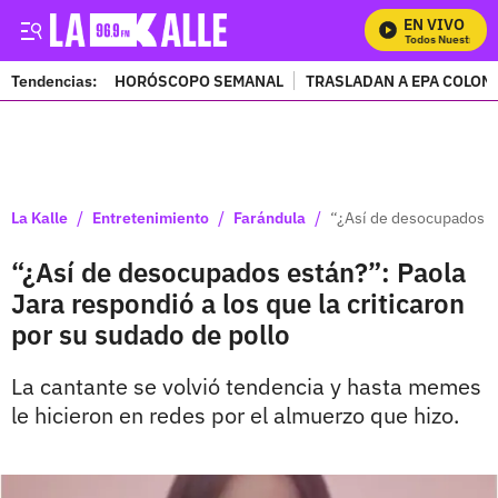
EN VIVO
Mira Todos Nuestros Pro
Tendencias:
HORÓSCOPO SEMANAL
TRASLADAN A EPA COLOM
PUBLICIDAD
/
/
/
La Kalle
Entretenimiento
Farándula
“¿Así de desocupados est
“¿Así de desocupados están?”: Paola
Jara respondió a los que la criticaron
por su sudado de pollo
La cantante se volvió tendencia y hasta memes
le hicieron en redes por el almuerzo que hizo.