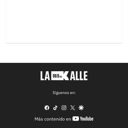
Síguenos en:
facebook
tiktok
instagram
twitter
google
youtube-
Más contenido en
footer