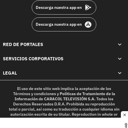
Descarga nuestra app en
Descarga nuestra app en
RED DE PORTALES
SERVICIOS CORPORATIVOS
LEGAL
El uso de este sitio web implica la aceptación de los
Términos y condiciones
y
Políticas de Tratamiento de la
Información
de
CARACOL TELEVISIÓN S.A.
Todos los
Derechos Reservados D.R.A. Prohibida su reproducción
total o parcial, así como su traducción a cualquier idioma sin
autorización escrita de su titular. Reproduction in whole or
c
in part, or translation without written permission is
prohibited. All rights reserved 2025.