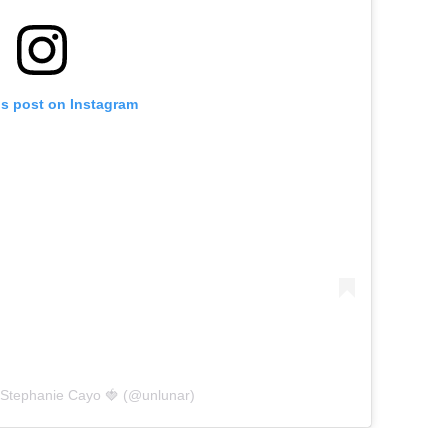
is post on Instagram
 Stephanie Cayo 🍓 (@unlunar)