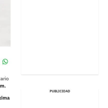
Whatsapp
k
ario
am.
PUBLICIDAD
xima