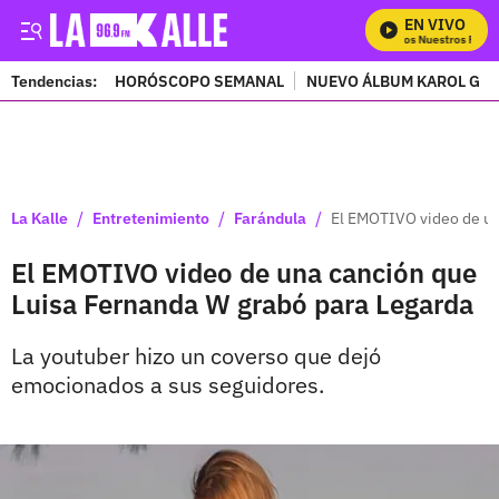
EN VIVO
Mira Todos Nuestros Progr
Tendencias:
HORÓSCOPO SEMANAL
NUEVO ÁLBUM KAROL G
PUBLICIDAD
/
/
/
La Kalle
Entretenimiento
Farándula
El EMOTIVO video de un
El EMOTIVO video de una canción que
Luisa Fernanda W grabó para Legarda
La youtuber hizo un coverso que dejó
emocionados a sus seguidores.