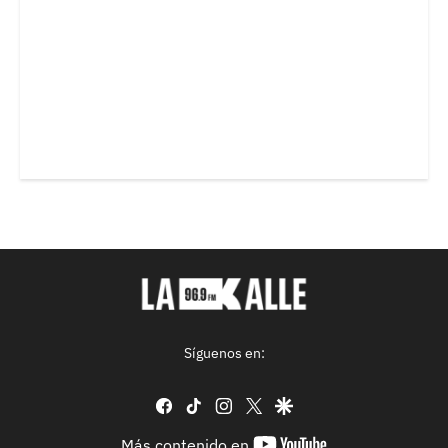
Síguenos en:
facebook
tiktok
instagram
twitter
google
youtube-
Más contenido en