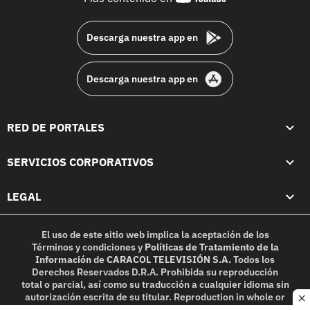
footer
Descarga nuestra app en
Descarga nuestra app en
RED DE PORTALES
SERVICIOS CORPORATIVOS
LEGAL
El uso de este sitio web implica la aceptación de los
Términos y condiciones
y
Políticas de Tratamiento de la
Información
de
CARACOL TELEVISIÓN S.A.
Todos los
Derechos Reservados D.R.A. Prohibida su reproducción
total o parcial, así como su traducción a cualquier idioma sin
autorización escrita de su titular. Reproduction in whole or
c
in part, or translation without written permission is