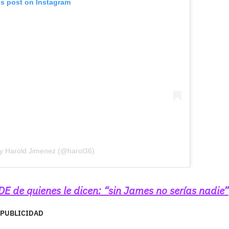
is post on Instagram
by Harold Jimenez (@harol36)
E de quienes le dicen: “sin James no serías nadie”
PUBLICIDAD