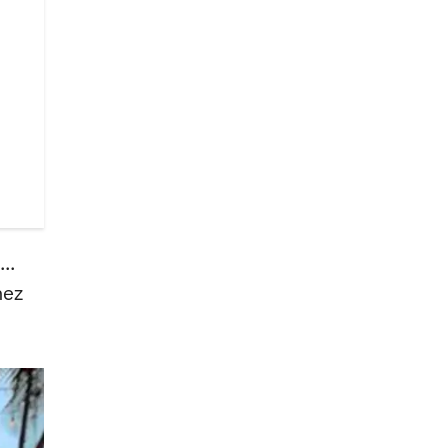
..
nez