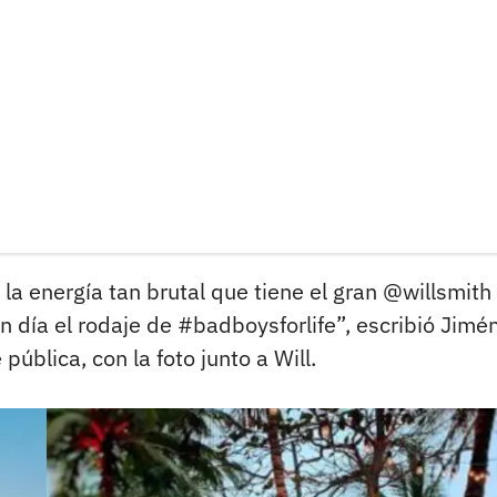
a energía tan brutal que tiene el gran @willsmith .
 día el rodaje de #badboysforlife”, escribió Jimé
ública, con la foto junto a Will.