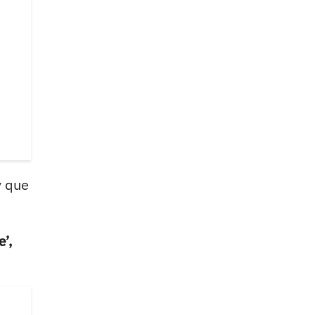
y que
’,