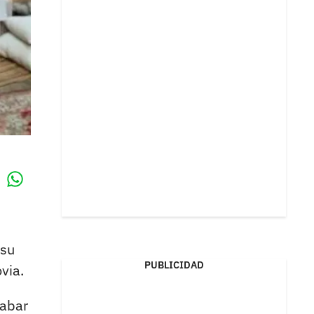
Whatsapp
k
 su
PUBLICIDAD
via.
rabar