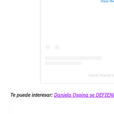
View th
A post shared 
Te puede interesar:
Daniela Ospina se DEFIEND