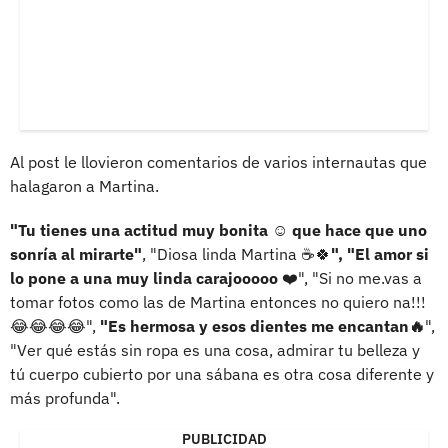
Al post le llovieron comentarios de varios internautas que
halagaron a Martina.
"Tu tienes una actitud muy bonita ☺️ que hace que uno
sonría al mirarte"
, "Diosa linda Martina ☕️🍀
", "El amor si
lo pone a una muy linda carajooooo
❤️", "Si no me.vas a
tomar fotos como las de Martina entonces no quiero na!!!
😂😂😂😂",
"Es hermosa y esos dientes me encantan🔥
",
"Ver qué estás sin ropa es una cosa, admirar tu belleza y
tú cuerpo cubierto por una sábana es otra cosa diferente y
más profunda".
PUBLICIDAD