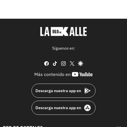
Síguenos en:
facebook
tiktok
instagram
twitter
google
youtube-
Más contenido en
footer
Descarga nuestra app en
Descarga nuestra app en