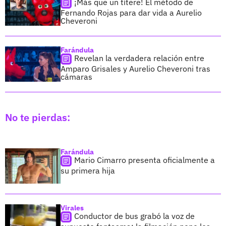
¡Más que un títere! El método de
Fernando Rojas para dar vida a Aurelio
Cheveroni
Farándula
Revelan la verdadera relación entre
Amparo Grisales y Aurelio Cheveroni tras
cámaras
No te pierdas:
Farándula
Mario Cimarro presenta oficialmente a
su primera hija
Virales
Conductor de bus grabó la voz de