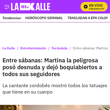
EN VIVO
Mira Todos Nuestros Program
Tendencias:
HORÓSCOPO SEMANAL
TRASLADAN A EPA COLOM
PUBLICIDAD
/
/
/
La Kalle
Entretenimiento
Farándula
Entre sábanas: Martina 
Entre sábanas: Martina la peligrosa
posó desnuda y dejó boquiabiertos a
todos sus seguidores
La cantante cordobés mostró todos los tatuajes
que tiene en su cuerpo