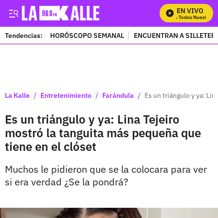
EN VIVO
Mira Todos Nuestros P
Tendencias:
HORÓSCOPO SEMANAL
ENCUENTRAN A SILLETER
PUBLICIDAD
/
/
/
La Kalle
Entretenimiento
Farándula
Es un triángulo y ya: Li
Es un triángulo y ya: Lina Tejeiro
mostró la tanguita más pequeña que
tiene en el clóset
Muchos le pidieron que se la colocara para ver
si era verdad ¿Se la pondrá?