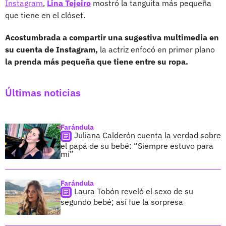
Instagram
,
Lina Tejeiro
mostró la tanguita más pequeña
que tiene en el clóset.
Acostumbrada a compartir una sugestiva multimedia en
su cuenta de Instagram,
la actriz enfocó en primer plano
la prenda más pequeña que tiene entre su ropa.
Últimas noticias
Farándula
Juliana Calderón cuenta la verdad sobre
el papá de su bebé: “Siempre estuvo para
mí”
Farándula
Laura Tobón reveló el sexo de su
segundo bebé; así fue la sorpresa