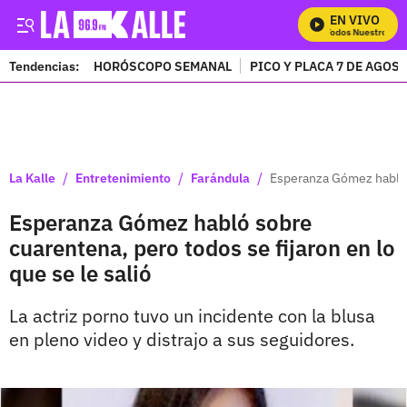
EN VIVO
Mira Todos Nuestros Pro
Tendencias:
HORÓSCOPO SEMANAL
PICO Y PLACA 7 DE AGOS
PUBLICIDAD
/
/
/
La Kalle
Entretenimiento
Farándula
Esperanza Gómez habló s
Esperanza Gómez habló sobre
cuarentena, pero todos se fijaron en lo
que se le salió
La actriz porno tuvo un incidente con la blusa
en pleno video y distrajo a sus seguidores.