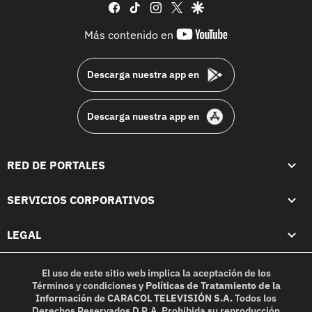
facebook
tiktok
instagram
twitter
google
youtube-
Más contenido en
footer
Descarga nuestra app en
Descarga nuestra app en
RED DE PORTALES
SERVICIOS CORPORATIVOS
LEGAL
El uso de este sitio web implica la aceptación de los
Términos y condiciones
y
Políticas de Tratamiento de la
Información
de
CARACOL TELEVISIÓN S.A.
Todos los
Derechos Reservados D.R.A. Prohibida su reproducción