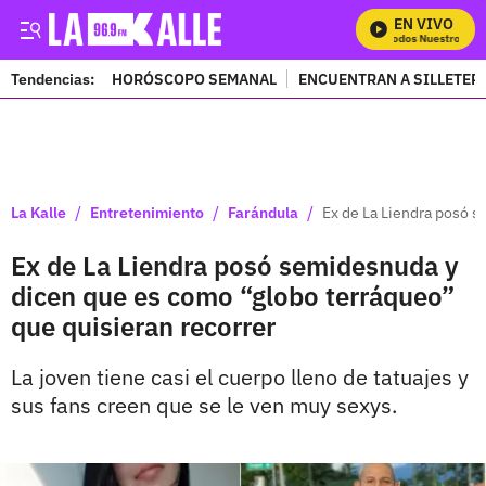
EN VIVO
Mira Todos Nuestros Pro
Tendencias:
HORÓSCOPO SEMANAL
ENCUENTRAN A SILLETER
PUBLICIDAD
/
/
/
La Kalle
Entretenimiento
Farándula
Ex de La Liendra posó s
Ex de La Liendra posó semidesnuda y
dicen que es como “globo terráqueo”
que quisieran recorrer
La joven tiene casi el cuerpo lleno de tatuajes y
sus fans creen que se le ven muy sexys.